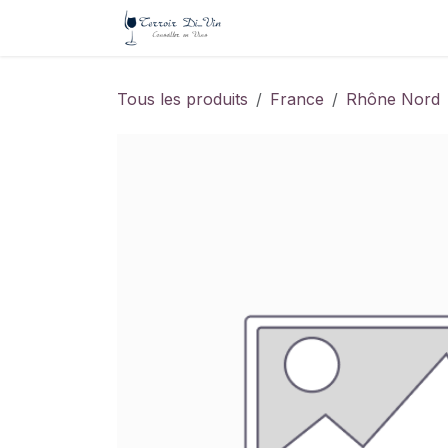
Se rendre au contenu
Accueil
Tarif
Nos dom
Tous les produits
France
Rhône Nord